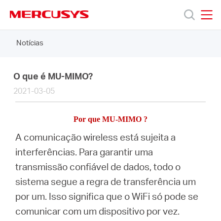
Click
to
skip
MERCUSYS
MERCUSYS
the
Notícias
Produtos
navigation
bar
Suporte
O que é MU-MIMO?
2021-03-05
Sobre
Por que
MU-MIMO
?
Nós
A comunicação wireless está sujeita a
interferências.
Para garantir uma
transmissão confiável de dados, todo o
sistema segue a regra de transferência um
Brazil
por um.
Isso significa que o WiFi só pode se
comunicar com um dispositivo por vez.