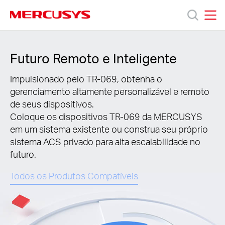
Click
to
skip
MERCUSYS
MERCUSYS
the
Produtos
navigation
Futuro Remoto e Inteligente
bar
Suporte
Impulsionado pelo TR-069, obtenha o
gerenciamento altamente personalizável e remoto
de seus dispositivos.
Sobre
Coloque os dispositivos TR-069 da MERCUSYS
em um sistema existente ou construa seu próprio
Nós
sistema ACS privado para alta escalabilidade no
futuro.
Todos os Produtos Compatíveis
Brazil