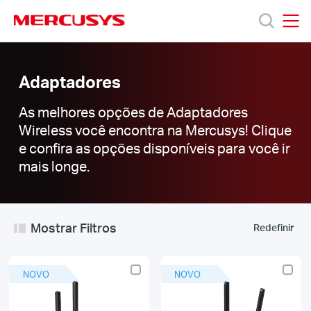
Click
to
skip
MERCUSYS
MERCUSYS
the
Adaptadores
Produtos
navigation
bar
Adaptadores
Suporte
As melhores opções de Adaptadores
Wireless você encontra na Mercusys! Clique
e confira as opções disponíveis para você ir
Sobre
mais longe.
Nós
Mostrar Filtros
Redefinir
Brazil
NOVO
NOVO