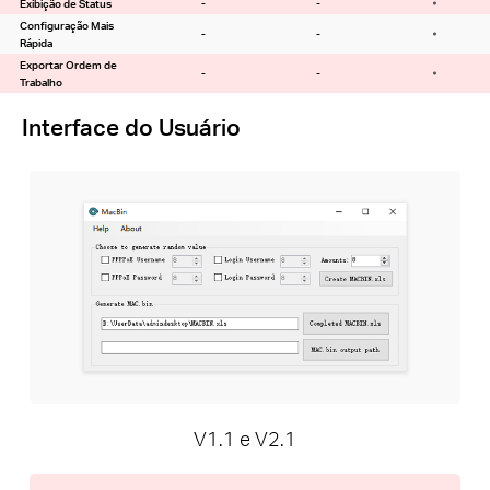
Exibição de Status
-
-
Configuração Mais
-
-
Rápida
Exportar Ordem de
-
-
Trabalho
Interface do Usuário
V1.1 e V2.1