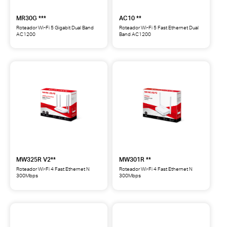
MR30G ***
AC10 **
Roteador Wi-Fi 5 Gigabit Dual Band
Roteador Wi-Fi 5 Fast Ethernet Dual
AC1200
Band AC1200
MR30G
AC10
Roteador
Roteador
Wi-
Wi-
Fi
Fi
5
5
Gigabit
Fast
Dual
Ethernet
Band
Dual
AC1200
Band
***
AC1200
**
MW325R V2**
MW301R **
Roteador Wi-Fi 4 Fast Ethernet N
Roteador Wi-Fi 4 Fast Ethernet N
300Mbps
300Mbps
MW325R
MW301R
Roteador
Roteador
Wi-
Wi-
Fi
Fi
4 Fast
4
Ethernet
Fast