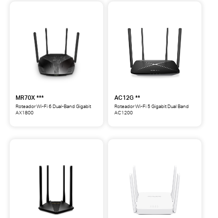
Fi
Fi
6
5
Gigabit
Gigabit
Dual
Dual
Band
Band
EasyMesh
AC1900
AX1500
**
**
MR70X ***
AC12G **
Roteador Wi-Fi 6 Dual-Band Gigabit
Roteador Wi-Fi 5 Gigabit Dual Band
AX1800
AC1200
MR70X
AC12G
Roteador
Roteador
Wi-
Wi-
Fi
Fi
6
5
Dual-
Gigabit
Band
Dual
Gigabit
Band
AX1800
AC1200
***
**