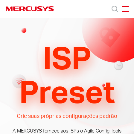
Click
to
skip
MERCUSYS
MERCUSYS
the
Produtos
navigation
bar
ISP
Suporte
Sobre
Preset
Nós
Crie suas próprias configurações padrão
Brazil
A MERCUSYS fornece aos ISPs o Agile Config Tools