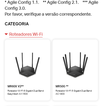
* Agile Config 1.1. ** Agile Config 2.1. *** Agile
Config 3.0.
Por favor, verifique a versão correspondente.
CATEGORIA
Roteadores Wi-Fi
MR60X V2**
MR50G **
Roteador Wi-Fi 6 Gigabit Dual Band
Roteador Wi-Fi 5 Gigabit Dual Band
EasyMesh AX1500
AC1900
MR60X
MR50G
Roteador
Roteador
Wi-
Wi-