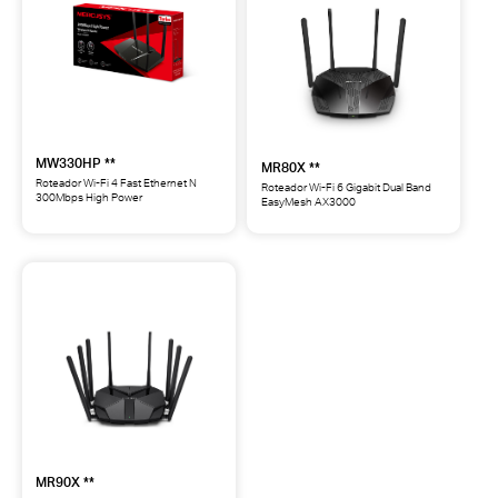
N
Ethernet
300Mbps
N
**
300Mbps
**
MW330HP **
MR80X **
Roteador Wi-Fi 4 Fast Ethernet N
Roteador Wi-Fi 6 Gigabit Dual Band
300Mbps High Power
EasyMesh AX3000
MW330HP
MR80X
Roteador
Roteador
Wi-
Wi-
Fi
Fi
4
6
Fast
Gigabit
Ethernet
Dual
N
Band
300Mbps
EasyMesh
High
AX3000
Power
**
**
MR90X **