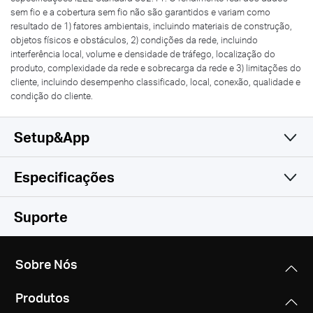
sem fio e a cobertura sem fio não são garantidos e variam como
resultado de 1) fatores ambientais, incluindo materiais de construção,
objetos físicos e obstáculos, 2) condições da rede, incluindo
interferência local, volume e densidade de tráfego, localização do
produto, complexidade da rede e sobrecarga da rede e 3) limitações do
cliente, incluindo desempenho classificado, local, conexão, qualidade e
condição do cliente.
Setup&App
Especificações
Simples e Prático
Wireless
Suporte
Hardware
Padrões Wireless
Sobre Nós
IEEE 802.11ac/n/a 5 GHz, IEEE 802.11b/g/n 2.4 GHz
Dimensões
Produtos
4,5 × 3,7 × 1,0 pol. (114 × 94 × 26 mm)
Frequência