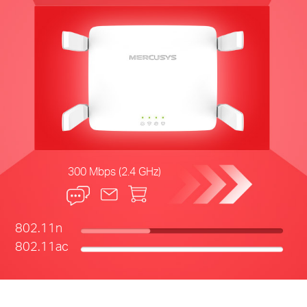
300 Mbps (2.4 GHz)
802.11n
802.11ac