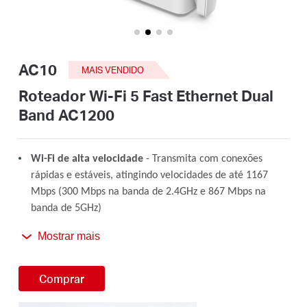
/
Portuguese
AC10
MAIS VENDIDO
Roteador Wi-Fi 5 Fast Ethernet Dual
Band AC1200
Wi-Fi de alta velocidade
- Transmita com conexões
rápidas e estáveis, atingindo velocidades de até 1167
Mbps (300 Mbps na banda de 2.4GHz e 867 Mbps na
banda de 5GHz)
4 Antenas Externas de Alto Ganho
Mostrar mais
- Receba sinais fortes
de Wi-Fi em todos os cantos da sua casa
Comprar
Fácil instalação
- Configuração em minutos guiada por
uma interface web intuitiva