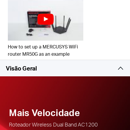
Controle dos Pais
- Proteja sua família definindo políticas
de acesso apropriadas para uso responsável e seguro da
Internet
Compatível com IPTV e IPv6
Agile Config -
Para provedores, permite configuração em
How to set up a MERCUSYS WiFi
massa dos roteadores Mercusys
router MR50G as an example
Visão Geral
Mais Velocidade
Roteador Wireless
Dual Band AC1200