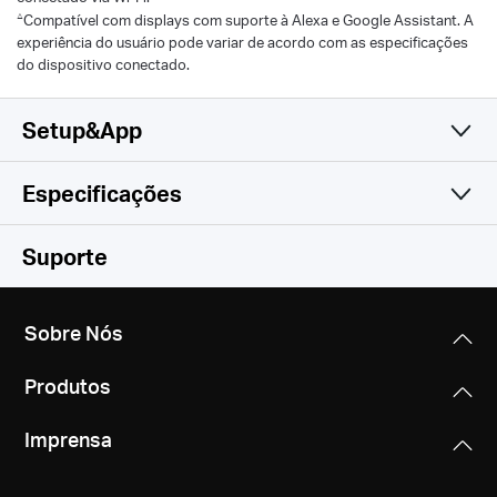
△
Compatível com displays com suporte à Alexa e Google Assistant. A
experiência do usuário pode variar de acordo com as especificações
do dispositivo conectado.
Setup&App
Especificações
Simples e Prático
Camera
Suporte
Video & Audio
Image Sensor
Sobre Nós
CMOS de Varredura Progressiva 1/3" (não é sensor
Software
Maximum Resolution
Starlight)
Produtos
2304× 1296 px
Storage
Segurança
Lens
Imprensa
Criptografia AES de 128 bits com SSL/TLS
Digital Zoom
Network
Distância Focal: 4 mm
Local Storage
WPA/WPA2-PSK
Suporta Zoom de 10,8x
Abertura: F2.0
MERCUSYS
Cartão microSD (suporta até 512 GB)