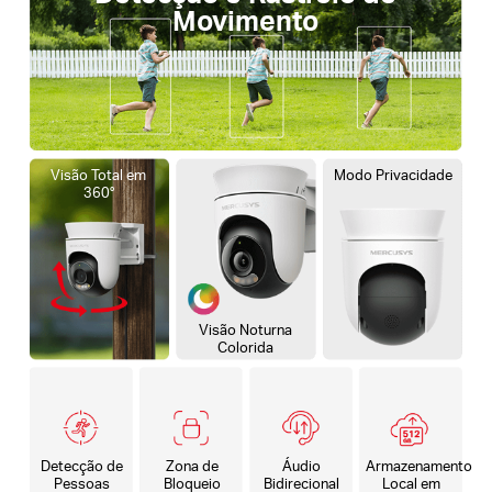
Movimento
Visão Total em
Modo Privacidade
360°
Visão Noturna
Colorida
Detecção de
Zona de
Áudio
Armazenamento
Pessoas
Bloqueio
Bidirecional
Local em