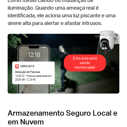
iluminação. Quando uma ameaça real é
identificada, ele aciona uma luz piscante e uma
sirene alta para alertar e afastar intrusos.
Esta área está
sendo
MERCUSYS
monitorada!
Detecção de Pessoas
“MC510” : Pessoa detectada em
2025-06-12 23:45.
Armazenamento Seguro Local e
em Nuvem