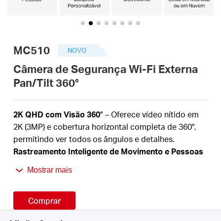
/
Portuguese
MC510
NOVO
Câmera de Segurança Wi-Fi Externa
Pan/Tilt 360°
2K QHD com Visão 360°
– Oferece vídeo nítido em
2K (3MP) e cobertura horizontal completa de 360°,
permitindo ver todos os ângulos e detalhes.
Rastreamento Inteligente de Movimento e Pessoas
– Detecta e acompanha automaticamente
Mostrar mais
movimentos ou pessoas, garantindo que as
atividades importantes permaneçam em foco.
Comprar
Visão Noturna Colorida
– Imagens vivas e
detalhadas mesmo à noite, garantindo proteção