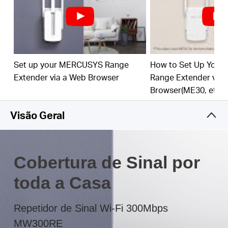
O LED multicolorido ajuda você a encontrar o
local certo a fim de obter a melhor extensão Wi-Fi
Set up your MERCUSYS Range
How to Set Up You
Extender via a Web Browser
Range Extender via
Browser(ME30, etc.)
Visão Geral
Cobertura de Sinal por
toda a Casa
Repetidor de Sinal Wi-Fi 300Mbps
MW300RE