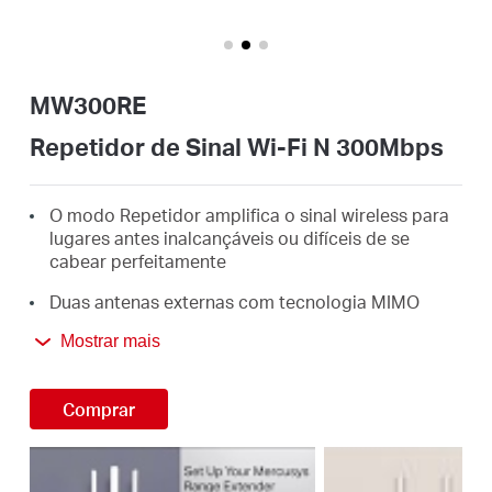
/
Portuguese
MW300RE
Repetidor de Sinal Wi-Fi N 300Mbps
O modo Repetidor amplifica o sinal wireless para
lugares antes inalcançáveis ou difíceis de se
cabear perfeitamente
Duas antenas externas com tecnologia MIMO
diferenciam o MW300RE dos repetidores comuns
Mostrar mais
Aumente facilmente sua cobertura wireless ao
pressionar o botão WPS
Comprar
Tamanho miniatura e projeto montável em parede
que tornam sua implementação e mobilidade fácil