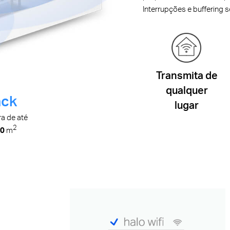
Interrupções e buffering
Transmita de
qualquer
ack
lugar
a de até
2
50
m