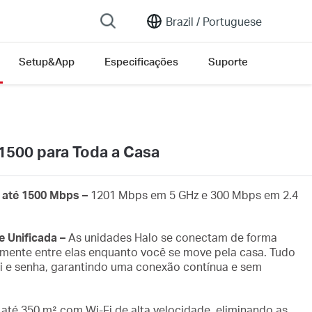
Brazil /
Portuguese
Setup&App
Especificações
Suporte
1500 para Toda a Casa
e até 1500 Mbps
–
1201 Mbps em 5 GHz e 300 Mbps em 2.4
 Unificada –
As unidades Halo se conectam de forma
amente entre elas enquanto você se move pela casa. Tudo
i e senha, garantindo uma conexão contínua e sem
até 350 m² com Wi-Fi de alta velocidade, eliminando as