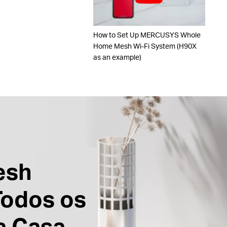
How to Set Up MERCUSYS Whole
Home Mesh Wi-Fi System (H90X
as an example)
esh
Todos os
a Casa