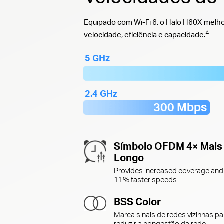
Equipado com Wi-Fi 6, o Halo H60X melho
△
velocidade, eficiência e capacidade.
5 GHz
2.4 GHz
300 Mbps
Símbolo OFDM 4× Mais
Longo
Provides increased coverage and
11% faster speeds.
BSS Color
Marca sinais de redes vizinhas pa
reduzir a congestão da rede.