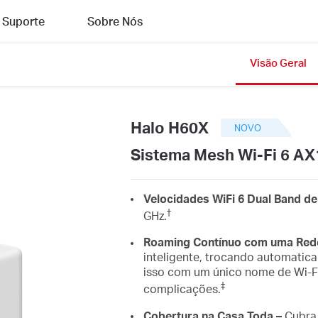
Suporte
Sobre Nós
Visão Geral
Halo H60X
NOVO
Sistema Mesh Wi-Fi 6 AX
Velocidades WiFi 6 Dual Band d
†
GHz.
Roaming Contínuo com uma Rede
inteligente, trocando automatic
isso com um único nome de Wi-F
‡
complicações.
Cobertura na Casa Toda –
Cubra 