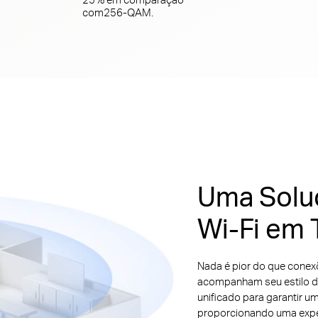
com
256-QAM.
Uma Solu
Wi-Fi em 
Nada é pior do que conexõ
acompanham seu estilo de
unificado para garantir u
proporcionando uma experi