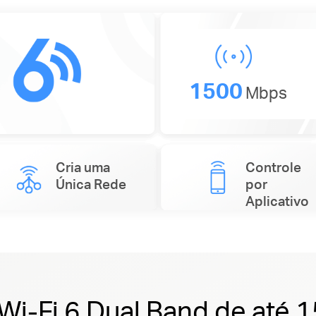
1500
Mbps
Cria uma
Controle
Única Rede
por
Aplicativo
Wi-Fi 6 Dual Band de até