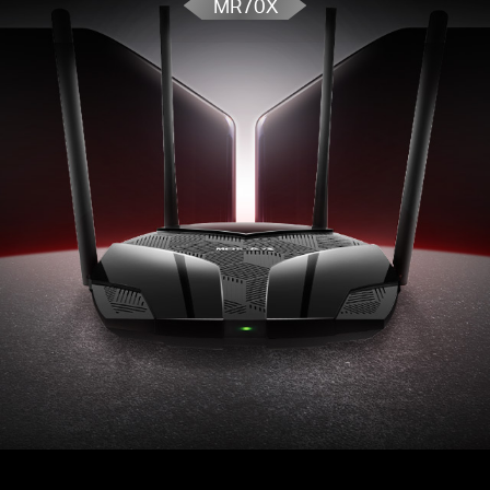
MR70X
Conexão Inteligente
– Escolhe de forma
inteligente a melhor banda disponível para cada
dispositivo
Modo Access Point
– Estende uma rede com fio e
a torna sem fio
Protocolo TR-069
- Oferece maneiras versáteis de
gerenciamento para que os provedores forneçam
facilmente manutenção remota para seus
produtos.
Agile Config
- Para provedores, permite
configuração em massa dos roteadores TP-Link.