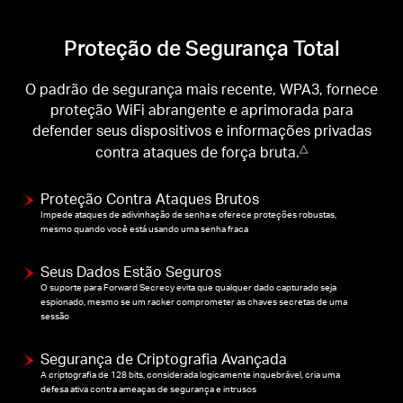
Proteção de Segurança Total
O padrão de segurança mais recente, WPA3, fornece
proteção WiFi abrangente e aprimorada para
defender seus dispositivos e informações privadas
contra ataques de força bruta.
△
Proteção Contra Ataques Brutos
Impede ataques de adivinhação de senha e oferece proteções robustas,
mesmo quando você está usando uma senha fraca
Seus Dados Estão Seguros
O suporte para Forward Secrecy evita que qualquer dado capturado seja
espionado, mesmo se um racker comprometer as chaves secretas de uma
sessão
Segurança de Criptografia Avançada
A criptografia de 128 bits, considerada logicamente inquebrável, cria uma
defesa ativa contra ameaças de segurança e intrusos