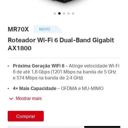
/
Portuguese
MR70X
NOVO
Roteador Wi-Fi 6 Dual-Band Gigabit
AX1800
Próxima Geração WiFi 6
– Atinge velocidade Wi-Fi
6 de até 1.8 Gbps (1201 Mbps na banda de 5 GHz
e 574 Mbps na banda de 2.4 GHz)
4× Mais Capacidade
– OFDMA e MU-MIMO
permitem a transmissão simultânea de dados de e
Mostrar mais
para vários dispositivos, melhorando a eficiência
geral da rede.
Comprar
Cobertura Ampla e Forte
– 4× antenas
multidirecionais de alto ganho com Beamforming