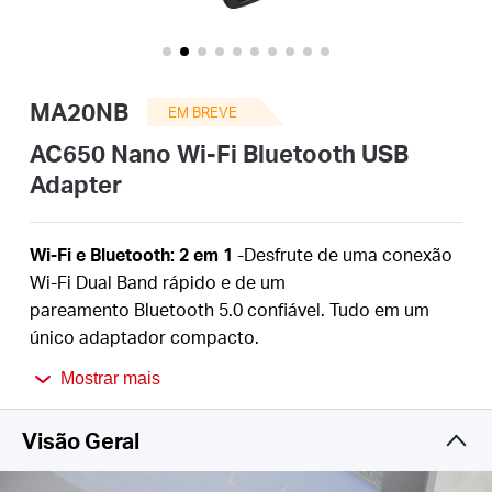
/
Portuguese
MA20NB
EM BREVE
AC650 Nano Wi-Fi Bluetooth USB
Adapter
Wi-Fi e Bluetooth: 2 em 1
-Desfrute de uma conexão
Wi-Fi Dual Band rápido e de um
pareamento Bluetooth 5.0 confiável. Tudo em um
único adaptador compacto.
Velocidade Wi-Fi Dual-Band
- Velocidades de até
Mostrar mais
433 Mbps (5 GHz) + 200 Mbps (2,4 GHz)
†
Bluetooth 5.0
- Aproveite conexões estáveis para
Visão Geral
fones de ouvido, teclados, mouses, controles de
videogame e outros periféricos.△