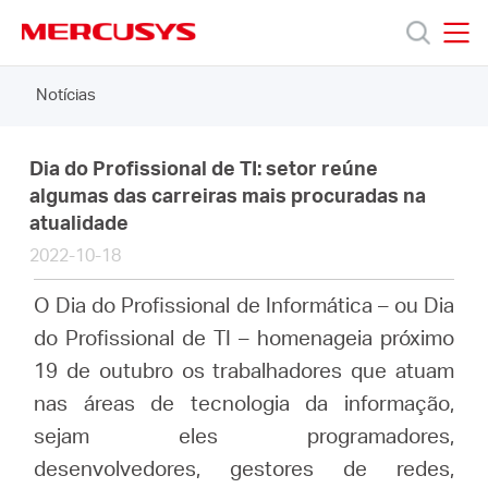
Click
to
skip
MERCUSYS
MERCUSYS
the
Notícias
Produtos
navigation
bar
Suporte
Dia do Profissional de TI: setor reúne
algumas das carreiras mais procuradas na
atualidade
Sobre
2022-10-18
Nós
O Dia do Profissional de Informática – ou Dia
do Profissional de TI – homenageia próximo
19 de outubro os trabalhadores que atuam
nas áreas de tecnologia da informação,
Brazil
sejam eles programadores,
desenvolvedores, gestores de redes,