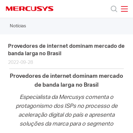
Click
to
skip
MERCUSYS
MERCUSYS
the
Notícias
Produtos
navigation
bar
Suporte
Provedores de internet dominam mercado de
banda larga no Brasil
2022-09-28
Sobre
Provedores de internet dominam mercado
Nós
de banda larga no Brasil
Especialista da Mercusys comenta o
protagonismo dos ISPs no processo de
aceleração digital do país e apresenta
Brazil
soluções da marca para o segmento