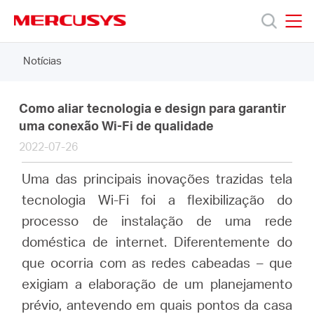
Click
to
skip
MERCUSYS
MERCUSYS
the
Notícias
Produtos
navigation
bar
Suporte
Como aliar tecnologia e design para garantir
uma conexão Wi-Fi de qualidade
2022-07-26
Sobre
Uma das principais inovações trazidas tela
Nós
tecnologia Wi-Fi foi a flexibilização do
processo de instalação de uma rede
doméstica de internet. Diferentemente do
que ocorria com as redes cabeadas – que
Brazil
exigiam a elaboração de um planejamento
prévio, antevendo em quais pontos da casa