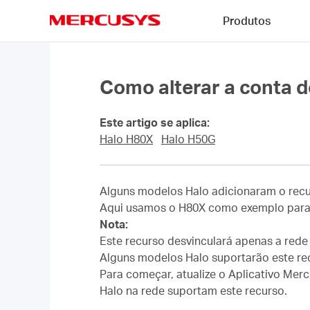
Click
Produtos
to
skip
MERCUSYS
the
navigation
bar
Como alterar a conta d
Este artigo se aplica:
Halo H80X
Halo H50G
Alguns modelos Halo adicionaram o recurs
Aqui usamos o H80X como exemplo para mo
Nota:
Este recurso desvinculará apenas a rede
Alguns modelos Halo suportarão este rec
Para começar, atualize o Aplicativo Merc
Halo na rede suportam este recurso.