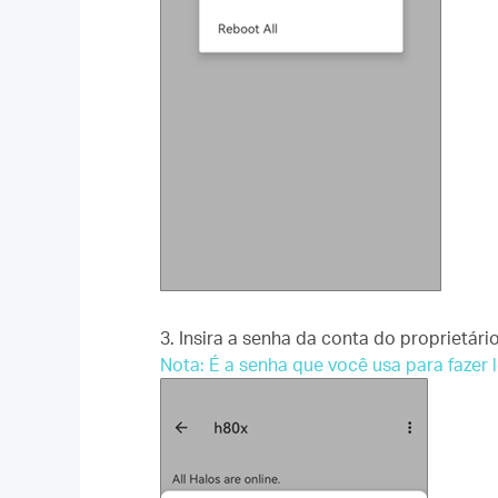
3. Insira a senha da conta do proprietár
Nota: É a senha que você usa para fazer 