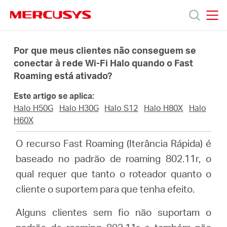
Click
to
skip
MERCUSYS
MERCUSYS
the
Produtos
navigation
Por que meus clientes não conseguem se
bar
conectar à rede Wi-Fi Halo quando o Fast
Roaming está ativado?
Suporte
Este artigo se aplica:
Sobre
Halo H50G
Halo H30G
Halo S12
Halo H80X
Halo
H60X
Nós
O recurso Fast Roaming (Iterância Rápida) é
baseado no padrão de roaming 802.11r, o
qual requer que tanto o roteador quanto o
cliente o suportem para que tenha efeito.
Brazil
Alguns clientes sem fio não suportam o