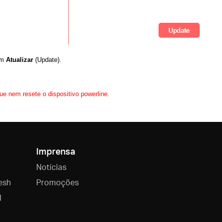
 em
Atualizar
(Update).
ue nem resete o dispositivo powerline.
Imprensa
Notícias
esh
Promoções
l