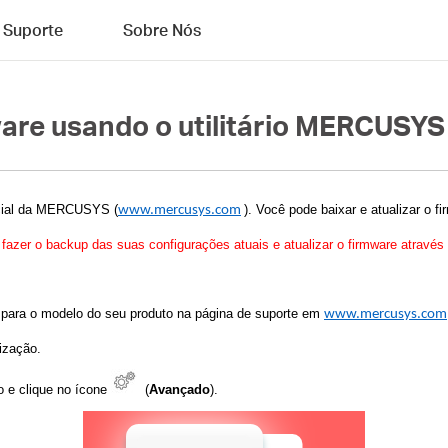
Suporte
Sobre Nós
ware usando o utilitário MERCUSYS
cial da
MERCUSYS
(
)
. Você pode baixar e atualizar o f
www.mercusys.com
fazer o backup das suas configurações atuais e atualizar o firmware através
o para o modelo do seu produto na página de suporte em
www.mercusys.com
ização.
o e clique no ícone
(
Avançado
).