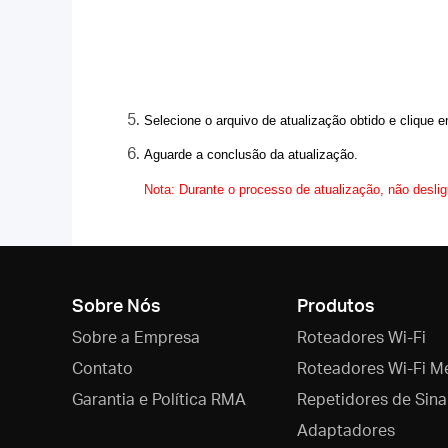
Selecione o arquivo de atualização obtido e clique
Aguarde a conclusão da atualização.
Nota: Durante o processo de atualização, não deslig
Sobre Nós
Produtos
Sobre a Empresa
Roteadores Wi-Fi
Contato
Roteadores Wi-Fi M
Garantia e Política RMA
Repetidores de Sina
Adaptadores