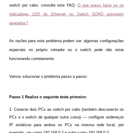
/
switch por cabo, consulte este FAQ:
O que posso fazer se os
indicadores LED de Ethernet no Switch SOHO estiverem
Portuguese
apagados?
As razões
para este problema podem ser: algumas configurações
especiais no próprio roteador ou o switch pode não estar
funcionando corretamente.
Vamos solucionar o problema passo a passo:
Passo 1
Realize o seguinte teste primeiro:
1. Conecte dois PCs ao switch por cabo (também desconecte os
PCs e o switch de qualquer outra coisa) ---- configure endereços
IP estáticos para ambos os PCs na mesma rede local, por
exemplo, um como 192.168.0.2 e outro como 192.168.0.3.