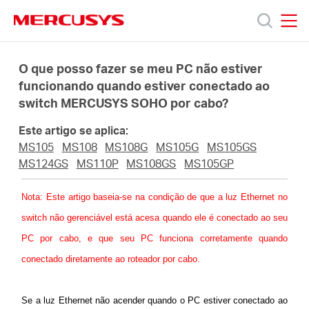
Click
to
skip
MERCUSYS
MERCUSYS
the
Produtos
navigation
O que posso fazer se meu PC não estiver
bar
funcionando quando estiver conectado ao
switch MERCUSYS SOHO por cabo?
Suporte
Este artigo se aplica:
Sobre
MS105
MS108
MS108G
MS105G
MS105GS
MS124GS
MS110P
MS108GS
MS105GP
Nós
Nota
: Este artigo baseia-se na condição de que a luz Ethernet no
switch não gerenciável está acesa quando ele é conectado ao seu
PC por cabo, e que seu PC funciona corretamente quando
conectado diretamente ao roteador por cabo.
Brazil
Se a luz Ethernet não acender quando o PC estiver conectado ao