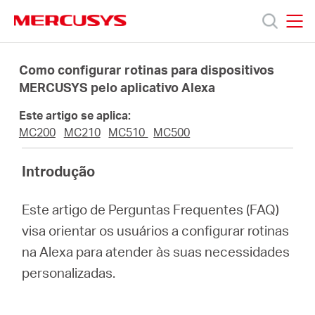
Click
to
skip
MERCUSYS
MERCUSYS
the
Produtos
navigation
Como configurar rotinas para dispositivos
bar
MERCUSYS pelo aplicativo Alexa
Suporte
Este artigo se aplica:
MC200
MC210
MC510
MC500
Sobre
Introdução
Nós
Este artigo de Perguntas Frequentes (FAQ)
visa orientar os usuários a configurar rotinas
na Alexa para atender às suas necessidades
personalizadas.
Brazil