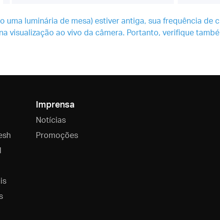
o uma luminária de mesa) estiver antiga, sua frequência de ci
visualização ao vivo da câmera. Portanto, verifique também
Imprensa
Notícias
esh
Promoções
l
is
s