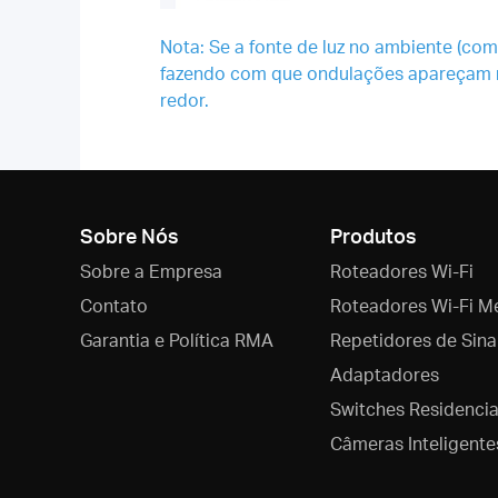
Nota: Se a fonte de luz no ambiente (com
fazendo com que ondulações apareçam na 
redor.
Sobre Nós
Produtos
Sobre a Empresa
Roteadores Wi-Fi
Contato
Roteadores Wi-Fi M
Garantia e Política RMA
Repetidores de Sina
Adaptadores
Switches Residencia
Câmeras Inteligente