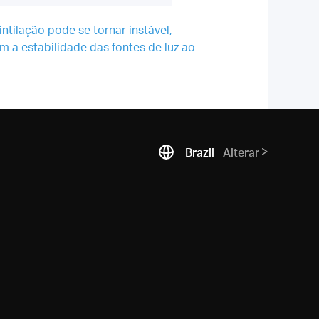
ntilação pode se tornar instável,
 a estabilidade das fontes de luz ao
Brazil
Alterar