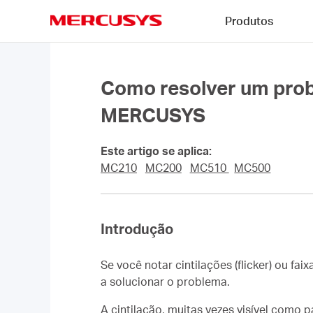
Click
Produtos
to
skip
MERCUSYS
the
navigation
bar
Como resolver um prob
MERCUSYS
Este artigo se aplica:
MC210
MC200
MC510
MC500
Introdução
Se você notar cintilações (flicker) ou 
a solucionar o problema.
A cintilação, muitas vezes visível como 