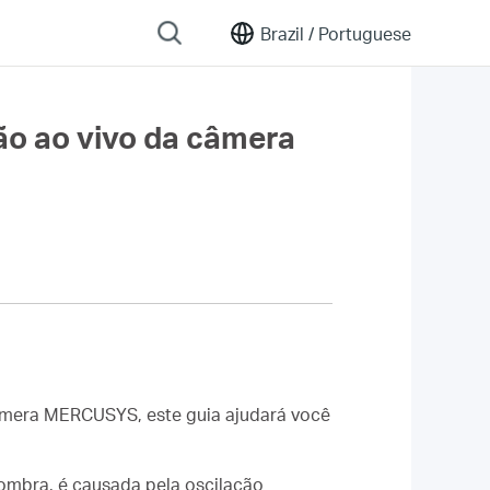
Brazil /
Portuguese
ão ao vivo da câmera
 Câmera MERCUSYS, este guia ajudará você
sombra, é causada pela oscilação