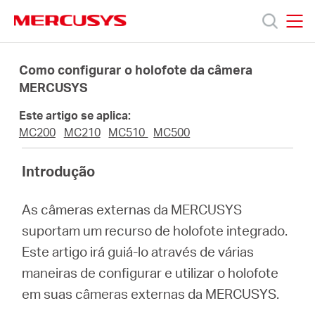
Click
to
skip
MERCUSYS
MERCUSYS
the
Produtos
navigation
Como configurar o holofote da câmera
bar
MERCUSYS
Suporte
Este artigo se aplica:
MC200
MC210
MC510
MC500
Sobre
Introdução
Nós
As câmeras externas da MERCUSYS
suportam um recurso de holofote integrado.
Este artigo irá guiá-lo através de várias
maneiras de configurar e utilizar o holofote
Brazil
em suas câmeras externas da MERCUSYS.