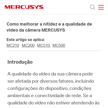
Click
to
skip
MERCUSYS
MERCUSYS
the
Produtos
navigation
Como melhorar a nitidez e a qualidade de
bar
vídeo da câmera MERCUSYS
Suporte
Este artigo se aplica:
MC210
MC200
MC510
MC500
Sobre
Introdução
Nós
A qualidade do vídeo da sua câmera pode
ser afetada por diversos fatores, incluindo
configurações do dispositivo, condições
Brazil
ambientais e conectividade de rede. Se a
qualidade do vídeo não estiver atendendo às