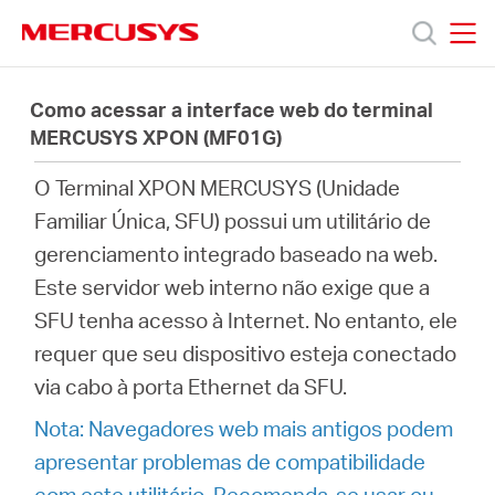
Click
to
skip
MERCUSYS
MERCUSYS
the
Produtos
navigation
Como acessar a interface web do terminal
bar
MERCUSYS XPON (MF01G)
Suporte
O Terminal XPON MERCUSYS (
Unidade
Familiar Única,
SFU) possui um utilitário de
Sobre
gerenciamento integrado baseado na web.
Este servidor web interno não exige que a
Nós
SFU tenha acesso à Internet. No entanto, ele
requer que seu dispositivo esteja conectado
via cabo à porta Ethernet da SFU.
Nota: Navegadores web mais antigos podem
Brazil
apresentar problemas de compatibilidade
com este utilitário. Recomenda-se usar ou