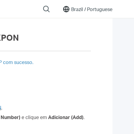
Brazil /
Portuguese
 XPON
IP com sucesso.
N
.
e Number)
e clique em
Adicionar (Add)
.