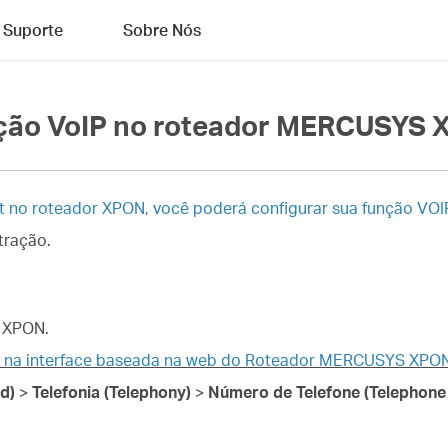
Suporte
Sobre Nós
nção VoIP no roteador MERCUSYS
et no roteador XPON, você poderá configurar sua função VO
tração.
r XPON.
n na interface baseada na web do Roteador MERCUSYS XPO
d)
>
Telefonia (Telephony)
>
Número de Telefone (Telephon