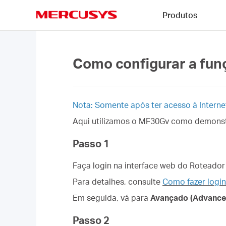
Click
Produtos
to
skip
MERCUSYS
the
navigation
bar
Como configurar a fu
Nota: Somente após ter acesso à Intern
Aqui utilizamos o MF30Gv como demons
Passo 1
Faça login na interface web do Roteado
Para detalhes, consulte
Como fazer logi
Em seguida, vá para
Avançado (Advance
Passo 2