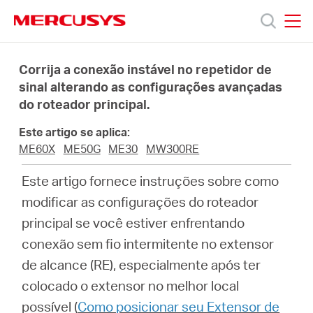
Click
to
skip
MERCUSYS
MERCUSYS
the
Produtos
navigation
Corrija a conexão instável no repetidor de
bar
sinal alterando as configurações avançadas
do roteador principal.
Suporte
Este artigo se aplica:
Sobre
ME60X
ME50G
ME30
MW300RE
Este artigo fornece instruções sobre como
Nós
modificar as configurações do roteador
principal se você estiver enfrentando
conexão sem fio intermitente no extensor
de alcance (RE), especialmente após ter
Brazil
colocado o extensor no melhor local
possível (
Como posicionar seu Extensor de