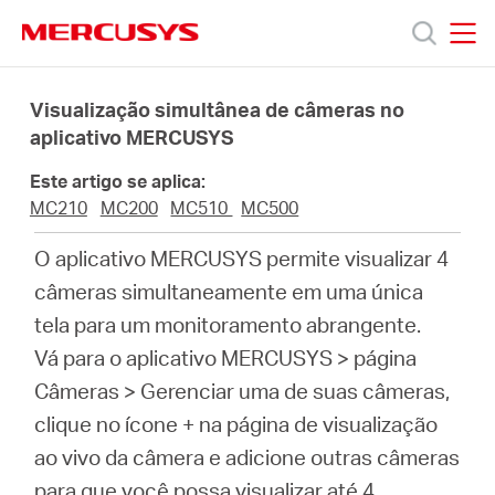
Click
to
skip
MERCUSYS
MERCUSYS
the
Produtos
navigation
Visualização simultânea de câmeras no
bar
aplicativo MERCUSYS
Suporte
Este artigo se aplica:
MC210
MC200
MC510
MC500
Sobre
O aplicativo MERCUSYS permite visualizar 4
câmeras simultaneamente em uma única
Nós
tela para um monitoramento abrangente.
Vá para o aplicativo MERCUSYS > página
Câmeras > Gerenciar uma de suas câmeras,
clique no ícone + na página de visualização
Brazil
ao vivo da câmera e adicione outras câmeras
para que você possa visualizar até 4