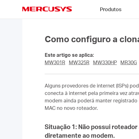
Click
Produtos
to
skip
MERCUSYS
the
navigation
bar
Como configuro a clo
Este artigo se aplica:
MW301R
MW325R
MW330HP
MR30G
Alguns provedores de internet (ISPs) p
conecta à internet pela primeira vez at
modem ainda poderá manter registrado o
MAC no novo roteador.
Situação 1:
Não possui roteador
diretamente ao modem.