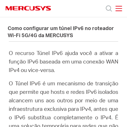
Click
to
skip
MERCUSYS
MERCUSYS
the
Produtos
navigation
Como configurar um túnel IPv6 no roteador
bar
Wi-Fi 5G/4G da MERCUSYS
Suporte
O recurso Túnel IPv6 ajuda você a ativar a
Sobre
função IPv6 baseada em uma conexão WAN
IPv4 ou vice-versa.
Nós
O Túnel IPv6 é um mecanismo de transição
que permite que hosts e redes IPv6 isolados
alcancem uns aos outros por meio de uma
infraestrutura exclusiva para IPv4, antes que
Brazil
o IPv6 substitua completamente o IPv4. É
uma solução temporária para redes que não