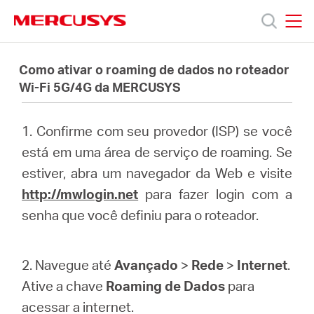
Click
to
skip
MERCUSYS
MERCUSYS
the
Produtos
navigation
Como ativar o roaming de dados no roteador
bar
Wi-Fi 5G/4G da MERCUSYS
Suporte
1. Confirme com seu provedor (ISP) se você
Sobre
está em uma área de serviço de roaming. Se
estiver, abra um navegador da Web e visite
Nós
http://mwlogin.net
para fazer login com a
senha que você definiu para o roteador.
2. Navegue até
Avançado
>
Rede
>
Internet
.
Brazil
Ative a chave
Roaming de Dados
para
acessar a internet.