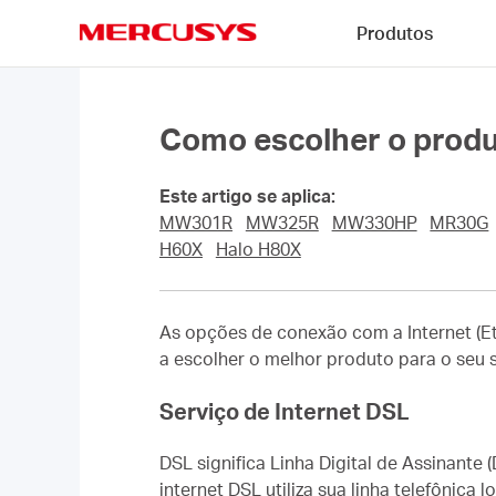
Click
Produtos
to
skip
MERCUSYS
the
navigation
bar
Como escolher o produ
Este artigo se aplica:
MW301R
MW325R
MW330HP
MR30G
H60X
Halo H80X
As opções de conexão com a Internet (Eth
a escolher o melhor produto para o seu s
Serviço de Internet DSL
DSL significa Linha Digital de Assinante 
internet DSL utiliza sua linha telefônica 