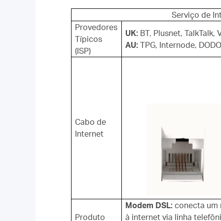
Serviço de In
Provedores
UK:
BT, Plusnet, TalkTalk,
Típicos
AU:
TPG, Internode, DODO,
(ISP)
Cabo de
Internet
Modem DSL:
conecta um r
Produto
à internet via linha telefôn