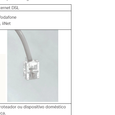
ternet DSL
 Vodafone
 iiNet
oteador ou dispositivo doméstico
ica.