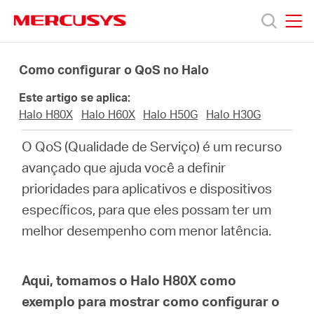
Click
to
skip
MERCUSYS
MERCUSYS
the
Produtos
navigation
Como configurar o QoS no Halo
bar
Este artigo se aplica:
Suporte
Halo H80X
Halo H60X
Halo H50G
Halo H30G
O QoS (Qualidade de Serviço) é um recurso
Sobre
avançado que ajuda você a definir
prioridades para aplicativos e dispositivos
Nós
específicos, para que eles possam ter um
melhor desempenho com menor latência.
Brazil
Aqui, tomamos o Halo H80X como
exemplo para mostrar como configurar o