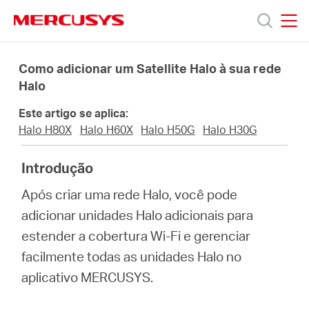
Click
to
skip
MERCUSYS
MERCUSYS
the
Produtos
navigation
Como adicionar um Satellite Halo à sua rede
bar
Halo
Suporte
Este artigo se aplica:
Halo H80X
Halo H60X
Halo H50G
Halo H30G
Sobre
Introdução
Nós
Após criar uma rede Halo, você pode
adicionar unidades Halo adicionais para
estender a cobertura Wi-Fi e gerenciar
facilmente todas as unidades Halo
no
Brazil
aplicativo MERCUSYS.