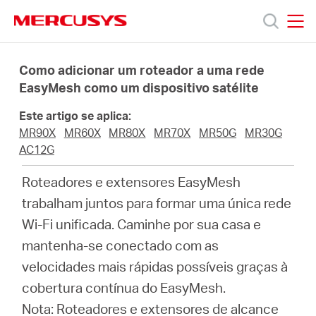
Click
to
skip
MERCUSYS
MERCUSYS
the
Produtos
navigation
Como adicionar um roteador a uma rede
bar
EasyMesh como um dispositivo satélite
Suporte
Este artigo se aplica:
MR90X
MR60X
MR80X
MR70X
MR50G
MR30G
Sobre
AC12G
Roteadores e extensores EasyMesh
Nós
trabalham juntos para formar uma única rede
Wi-Fi unificada. Caminhe por sua casa e
mantenha-se conectado com as
velocidades mais rápidas possíveis graças à
Brazil
cobertura contínua do EasyMesh.
Nota: Roteadores e extensores de alcance