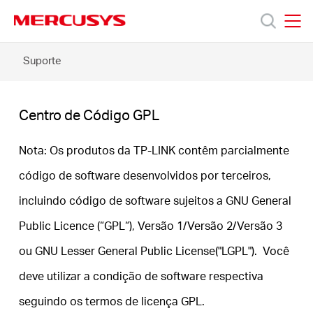
Click
to
skip
MERCUSYS
MERCUSYS
the
Centro
Suporte
Produtos
navigation
de
bar
Código
GPL
Suporte
Centro de Código GPL
Sobre
Nota: Os produtos da TP-LINK contêm parcialmente
código de software desenvolvidos por terceiros,
Nós
incluindo código de software sujeitos a GNU General
Public Licence (“GPL“), Versão 1/Versão 2/Versão 3
ou GNU Lesser General Public License("LGPL"). Você
Brazil
deve utilizar a condição de software respectiva
seguindo os termos de licença GPL.